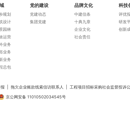
域
党的建设
品牌文化
科技
城乡规划
党建动态
中建信条
评优
建筑设计
集团党建
十典九章
研发
风景园林
企业文化
创新
文旅运营
社会责任
海外业务
全咨业务
创新业务
工程总包
举报
|
拖欠企业账款线索信访联系人
|
工程项目招标采购社会监督投诉
京公网安备 11010502034545号